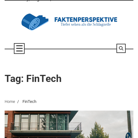
Skip
to
content
Tag:
FinTech
Home
FinTech