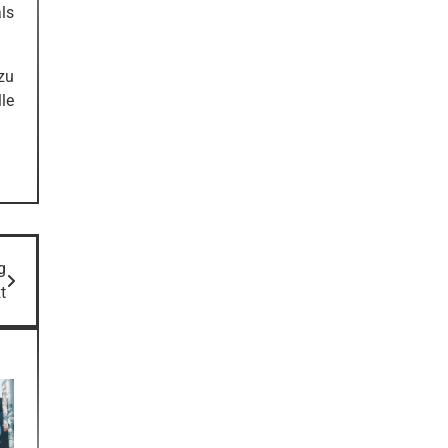
ls
zu
le
g
t