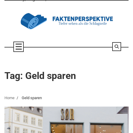
Skip
to
content
Tag:
Geld sparen
Home
Geld sparen